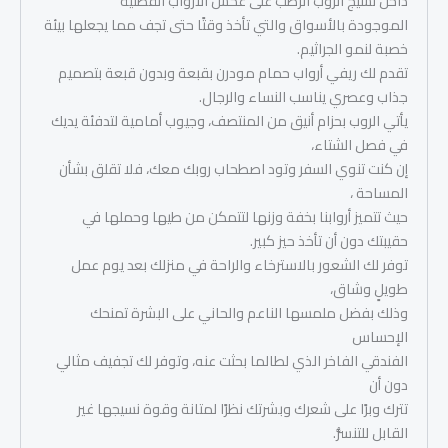
داخل نسيج الروب الرطب على عكس الأرواب القطنية
الموجودة بالأسواق والتي تأخذ وقتًا حتى تجف مما يجعلها بيئة
خصبة لنمو الجراثيم.
تقدم لك ريفي أرواب حمام مودرن بقبعة وبدون قبعة بتصميم
جذاب وعصري يناسب النساء والرجال.
يأتي الروب بحزام أنيق من المنتصف، وجيوب أمامية لتدفئة يديك
في فصل الشتاء،
إن كنت تنوي السفر وتود اصطحاب روبك معك، فلا تقلق بشأن
المساحة ،
حيث تتميز أروابنا بخفة وزنها لتتمكن من طيها وحملها في
حقيبتك دون أن تأخذ حيز كبير.
توفر لك الشعور بالاسترخاء والراحة في منزلك بعد يوم عمل
طويلٍ وشاق،
وذلك بفضل ملمسها الناعم والحاني على البشرة تمنحك
الإحساس
الفندقي الفاخر الذي لطالما بحثت عنه، وتوفر لك تجفيف مثالي
دون أن
تترك وبرًا على شعرك وبشرتك نظرًا لمتانة وقوة نسيجها غير
القابل للتنسُّر.