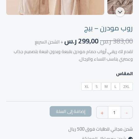
روب مودرن – بيج
383,00
ر.س
299,00
ر.س
+ الشحن السريع
تقدم لك ريفي أرواب حمام مودرن بقبعة وبدون قبعة بتصميم جذاب
وعصري يناسب النساء والرجال.
المقاس
XL
S
M
L
2XL
إضافة إلى السلة
+
-
شحن مجاني للطلبات فوق 500 ريال
شحن سريع لكل المملكة