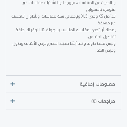
وبالحديث عن المقاسات، فيوجد لدينا تشكيلة مقاسات غير
متوفرة بالأسواق
تبدأ من XS وحتى XL5 وبإجمالي ست مقاسات، وبأطوال تنافسية
غير مسبقة.
يمكنك أن تجدي مقاسك المناسب بسهولة لأننا نوفر لك كافة
تفاصيل المقاس،
وليس فقط طوله وإنما أيضًا محيط الخصر وعرض الأكتاف وطول
وعرض الكُم.
معلومات إضافية
مراجعات (0)
المقاس
2XL, L, M, S, XL
لا توجد مراجعات بعد.