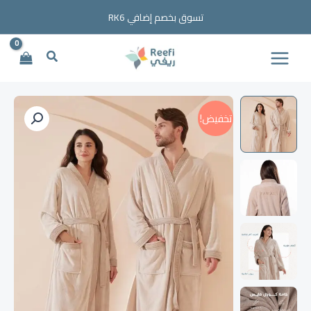
خطي
تسوق بخصم إضافي RK6
لى
لمحتوى
البحث
كمية
السعر
السعر
روب
تخفيض!
الأصلي
الحالي
مودرن
-
هو:
هو:
بيج
383,00 ر.س.
299,00 ر.س.