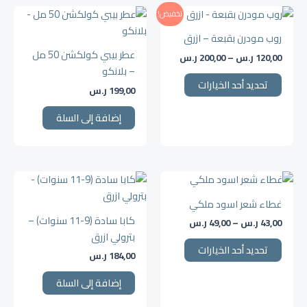
نطاق
اختيار
هناك
تخفيض!
السعر:
الخيارات
العديد
من
روب مودرن بقبعة – ازرق
على
من
عطر بيبي كولكشن 50 مل
120,00
ر.س
–
200,00
ر.س
خلال
صفحة
الأشكال
– بلانكو
المنتج
المختلفة
تحديد أحد الخيارات
199,00
ر.س
لهذا
المنتج.
إضافة إلى السلة
يمكن
اختيار
الخيارات
نطاق
على
هناك
السعر:
صفحة
العديد
من
غطاء شعر اسود ملكي
المنتج
من
كابا سادة (9-11 سنوات) –
43,00
ر.س
–
49,00
ر.س
خلال
الأشكال
بترولي ازرق
المختلفة
تحديد أحد الخيارات
184,00
ر.س
لهذا
المنتج.
إضافة إلى السلة
يمكن