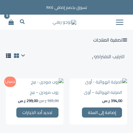
خطي
تسوق بخصم إضافي RK6
لى
لمحتوى
البحث
تصفية المنتجات
السعر
السعر
هناك
تخفيض!
الأصلي
الحالي
العديد
هو:
هو:
المرتبة الهوائية – أوى
روب مودرن – بيج
من
383,00 ر.س.
299,00 ر.س.
394,00
ر.س
383,00
ر.س
299,00
ر.س
الأشكال
المختلفة
إضافة إلى السلة
تحديد أحد الخيارات
لهذا
المنتج.
يمكن