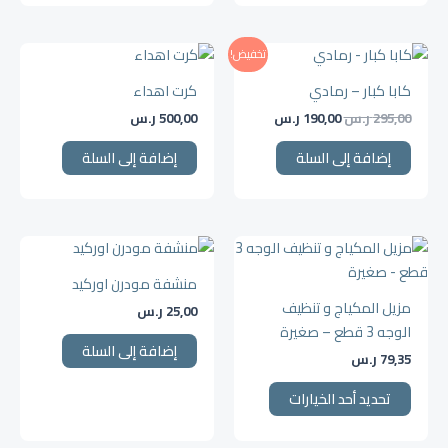
اختيار
الخيارات
السعر
السعر
على
تخفيض!
الأصلي
الحالي
صفحة
هو:
هو:
كابا كبار – رمادي
كرت اهداء
المنتج
295,00 ر.س.
190,00 ر.س.
295,00
ر.س
190,00
ر.س
500,00
ر.س
إضافة إلى السلة
إضافة إلى السلة
هناك
العديد
منشفة مودرن اوركيد
من
مزيل المكياج و تنظيف
25,00
ر.س
الأشكال
الوجه 3 قطع – صغيرة
المختلفة
إضافة إلى السلة
79,35
ر.س
لهذا
المنتج.
تحديد أحد الخيارات
يمكن
اختيار