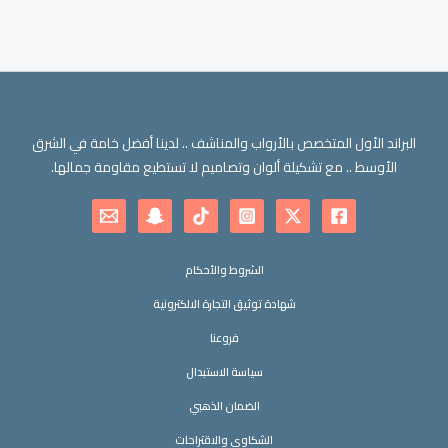
الخيارات
على
صفحة
المنتج
البراند الأول المتخصص بالأرواب والمناشف .. لدينا أفضل خامة في الشرق
الأوسط .. مع تشكيلة ألوان وتصاميم لا تستطيع مقاومة جمالها.
الشروط والأحكام
شهادة توثيق التجارة الالكترونية
فروعنا
سياسة الاستبدال
الضمان الذهبي
الشكاوى والاقتراحات